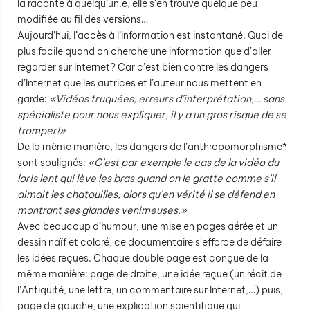
la raconte à quelqu’un.e, elle s’en trouve quelque peu
modifiée au fil des versions…
Aujourd’hui, l’accès à l’information est instantané. Quoi de
plus facile quand on cherche une information que d’aller
regarder sur Internet? Car c’est bien contre les dangers
d’Internet que les autrices et l’auteur nous mettent en
garde:
«Vidéos truquées, erreurs d’interprétation,… sans
spécialiste pour nous expliquer, il y a un gros risque de se
tromper!»
De la même manière, les dangers de l’anthropomorphisme*
sont soulignés:
«C’est par exemple le cas de la vidéo du
loris lent qui lève les bras quand on le gratte comme s’il
aimait les chatouilles, alors qu’en vérité il se défend en
montrant ses glandes venimeuses.»
Avec beaucoup d’humour, une mise en pages aérée et un
dessin naïf et coloré, ce documentaire s’efforce de défaire
les idées reçues. Chaque double page est conçue de la
même manière: page de droite, une idée reçue (un récit de
l’Antiquité, une lettre, un commentaire sur Internet,…) puis,
page de gauche, une explication scientifique qui