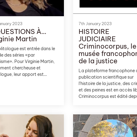
anuary 2023
7th January 2023
QUESTIONS À…
HISTOIRE
ginie Martin
JUDICIAIRE
Criminocorpus, le
litologue est entrée dans le
musée francopho
 des séries «par
de la justice
isme». Pour Virginie Martin,
ement chercheuse et
La plateforme francophone d
logue, leur apport est
publication scientifique sur
iable pour une meilleure
l’histoire de la justice, des c
éhension de la politique. Et,
et des peines est en accès lib
quand le réel est traité sous
Criminocorpus est édité dep
 de dystopie, il dénonce
2015 par le Clamor (Centre 
urs les inégalités qui
les humanités numériques et
sent sur notre planète et les
l’histoire de la justice). Cette
es qui pèsent sur elle.
mixte créée par le CNRS et le
ministère de la Justice travail
partenariat avec les Archive