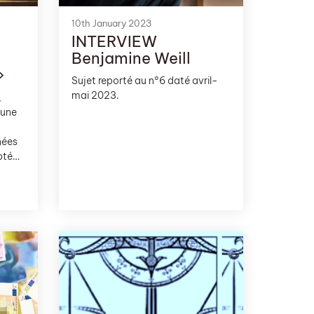
10th January 2023
INTERVIEW
Benjamine Weill
»
Sujet reporté au n°6 daté avril-
mai 2023.
,
eune
nées
pté
.
Il