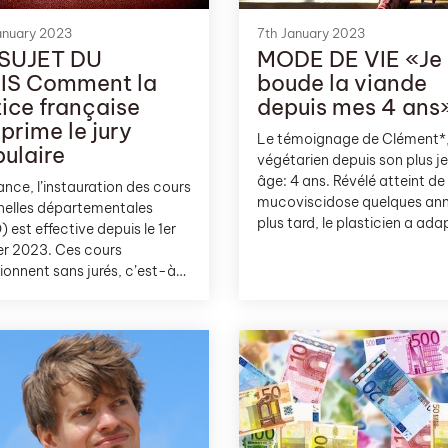
anuary 2023
7th January 2023
 SUJET DU
MODE DE VIE «Je
IS Comment la
boude la viande
tice française
depuis mes 4 ans
prime le jury
Le témoignage de Clément*
ulaire
végétarien depuis son plus j
âge: 4 ans. Révélé atteint de
ance, l’instauration des cours
mucoviscidose quelques an
nelles départementales
plus tard, le plasticien a ada
 est effective depuis le 1er
son alimentation par éthique
er 2023. Ces cours
Quand, pourquoi, comment? 
ionnent sans jurés, c’est-à-
vous l’explique.
que le jury populaire n’y est
plus– représenté. Fini le
e au sort citoyen et la
ntre réelle avec la justice et
ersonnes qui la rendent.
ent cette révolution de
oire judiciaire peut-elle se
r, quel est l’avis des