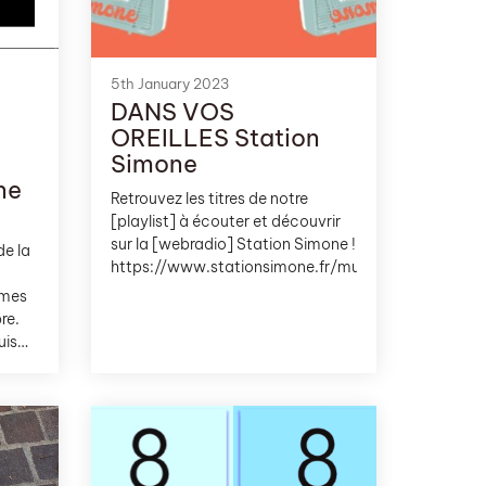
5th January 2023
DANS VOS
OREILLES Station
Simone
ne
Retrouvez les titres de notre
[playlist] à écouter et découvrir
sur la [webradio] Station Simone !
e la
https://www.stationsimone.fr/musesik
rimes
re.
uis
pour
 unité
le en
s