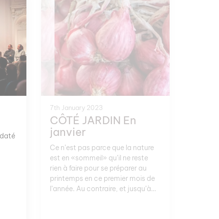
7th January 2023
CÔTÉ JARDIN En
janvier
 daté
Ce n’est pas parce que la nature
est en «sommeil» qu’il ne reste
rien à faire pour se préparer au
printemps en ce premier mois de
l’année. Au contraire, et jusqu’à
février, c’est le moment de planter
de quoi embaumer vos plats: des