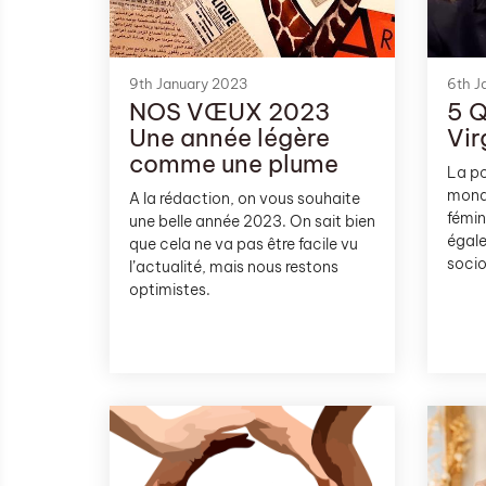
9th January 2023
6th J
NOS VŒUX 2023
5 
Une année légère
Vir
comme une plume
La po
monde
A la rédaction, on vous souhaite
fémin
une belle année 2023. On sait bien
égal
que cela ne va pas être facile vu
socio
l’actualité, mais nous restons
indén
optimistes.
compr
même 
forme
toujo
sévis
menac