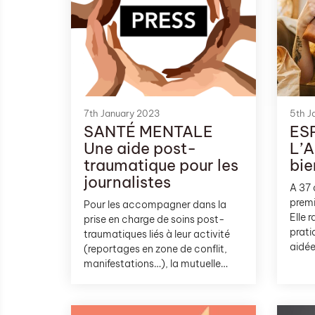
7th January 2023
5th J
SANTÉ MENTALE
ES
Une aide post-
L’A
traumatique pour les
bie
journalistes
A 37 
premi
Pour les accompagner dans la
Elle
prise en charge de soins post-
prati
traumatiques liés à leur activité
aidé
(reportages en zone de conflit,
Depui
manifestations…), la mutuelle
nous 
Audiens propose à ses
l’ASM
journalistes affilié.e.s une
d’end
enveloppe bisannuelle de 2400 €.