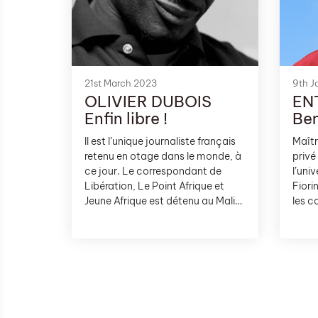
exper
sont 
suppr
des a
mois,
perso
21st March 2023
9th J
OLIVIER DUBOIS
EN
l’inst
génér
Enfin libre !
Ben
Il est l’unique journaliste français
Maîtr
retenu en otage dans le monde, à
privé
ce jour. Le correspondant de
l’uni
Libération, Le Point Afrique et
Fiori
Jeune Afrique est détenu au Mali
les c
depuis le 8 avril 2021. Le 8 mars
droit
2023, cela a fait vingt trois mois.
génér
C’est long.
dépar
leur 
2023.
site 
pourq