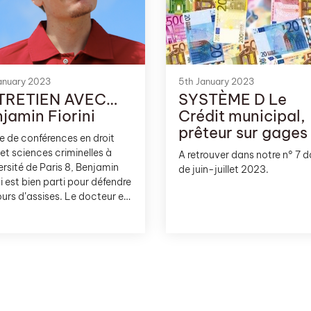
t.e.s sur la question, et quels
les enjeux et les risques de
imer le jury populaire dans
ffaires de crimes? Chaque
 nous interviewons une
nne sur le sujet de
anuary 2023
5th January 2023
TRETIEN AVEC…
SYSTÈME D Le
auration et de la
alisation des CCD.
jamin Fiorini
Crédit municipal,
prêteur sur gages
e de conférences en droit
 et sciences criminelles à
A retrouver dans notre n° 7 
versité de Paris 8, Benjamin
de juin-juillet 2023.
ni est bien parti pour défendre
ours d’assises. Le docteur en
 s’oppose à l’extension
alisée des cours criminelles
tementales en France et à
instauration au 1er janvier
 Il a lancé une pétition* sur le
du Sénat et nous explique
uoi.