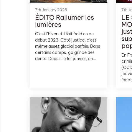
7th January 2023
7th J
ÉDITO Rallumer les
LE
lumières
MO
jus
C’est l’hiver et il fait froid en ce
sup
début 2023. Côté justice, c’est
pop
même assez glacial parfois. Dans
certains camps, ça grince des
En Fr
dents. Depuis le 1er janvier, en
crimi
France, les procès se tiennent à
(CCD)
huis clos civil: sans les jurés. Parce
janvi
qu’il serait injuste de démarrer
fonct
l’année 2023 autrement qu’avec
dire 
ces informations: la généralisation
pas –
des cours criminelles
tirag
départementales et la disparition
renco
du jury populaire constituent à
les p
elles deux LE sujet du mois de
Comm
cette 4e édition des Cent
l’hist
Plumes.*
passe