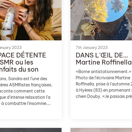
nationales de France. Sur son
Criminocorpus met gratuite
à disposition un contenu rich
varié sur l’histoire judiciaire
francophone côté français.
anuary 2023
7th January 2023
PACE DÉTENTE
DANS L'ŒIL DE…
SMR ou les
Martine Roffinella
nfaits du son
«Borne antistationnement.»
Photo de l’écrivaine Martine
ans, Sandra est l’une des
Roffinella, prise à l’automne
ères ASMRistes françaises.
à Hyères (83) en promenant
 raconte comment cette
chien Douby. «Je passais prè
que d’intense relaxation l’a
cette borne, et c’est elle qui 
e à combattre l’insomnie.
révélée à moi. Quand on défa
s le Sud de la France, elle
son regard de toute attente, 
a relaté sa rencontre avec
désir devient externe –et c’es
R*, méthode
que peut surgir l’inattendu.»
ormissement et d’ultra-