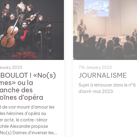
nte qui vaut son pesant d’or.
ctivité que Sandra a décidé
atiquer gratuitement sur les
u fait, l’ASMR c’est comme
rticle, ça s’écoute au
e ou avec des écouteurs. ;)
anuary 2023
7th January 2023
 BOULOT ! «No(s)
JOURNALISME
es» ou la
Sujet à retrouver dans le n°6
anche des
d'avril-mai 2023.
oïnes d’opéra
 de voir mourir d’amour les
es héroïnes d’opéra au
er acte, le contre-ténor
hile Alexandre propose
No(s) Dames d’inverser les