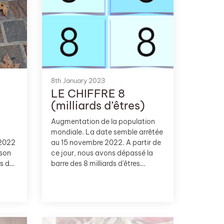
 site,
ment
e et
8th January 2023
LE CHIFFRE 8
(milliards d’êtres)
Augmentation de la population
mondiale. La date semble arrêtée
 2022
au 15 novembre 2022. A partir de
 son
ce jour, nous avons dépassé la
s de
barre des 8 milliards d'êtres
s’est
humain.e.s sur Terre.
it
le
t là