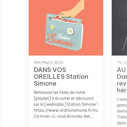
déte
Que la demande passe par leur
Une a
voie hiérarchique ou pas.
de pr
Explications.
RS. A
cet a
casqu
18th March 2023
7th J
DANS VOS
AU
OREILLES Station
Dam
Simone
rev
hér
Retrouvez les titres de notre
[playlist] à écouter et découvrir
Lassé
sur la [webradio] Station Simone !
grand
https://www.stationsimone.fr/musesik
derni
Ce mois-ci, vous écoutez des
Théop
titres de :
dans 