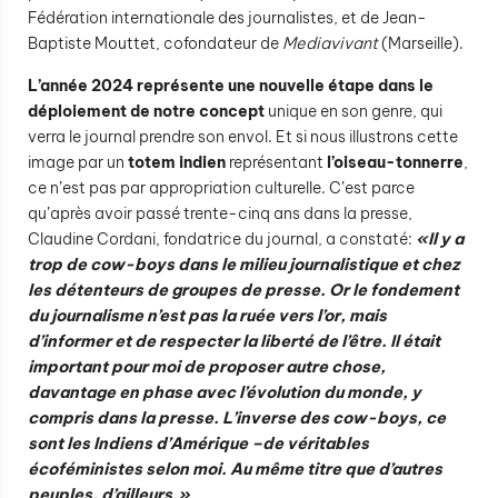
Fédération internationale des journalistes, et de Jean-
Baptiste Mouttet, cofondateur de
Mediavivant
(Marseille).
L’année 2024 représente une nouvelle étape dans le
déploiement de notre concept
unique en son genre, qui
verra le journal prendre son envol. Et si nous illustrons cette
image par un
totem indien
représentant
l’oiseau-tonnerre
,
ce n’est pas par appropriation culturelle. C’est parce
qu’après avoir passé trente-cinq ans dans la presse,
Claudine Cordani, fondatrice du journal, a constaté:
«Il y a
trop de cow-boys dans le milieu journalistique et chez
les détenteurs de groupes de presse. Or le fondement
du journalisme n’est pas la ruée vers l’or, mais
d’informer et de respecter la liberté de l’être. Il était
important pour moi de proposer autre chose,
davantage en phase avec l’évolution du monde, y
compris dans la presse. L’inverse des cow-boys, ce
sont les Indiens d’Amérique –de véritables
écoféministes selon moi. Au même titre que d’autres
peuples, d’ailleurs.»